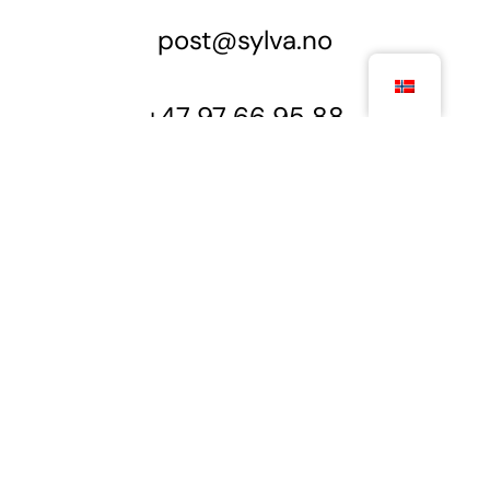
post@sylva.no
+47 97 66 95 88
Forskningsparken,
Gaustadalléen 21, 0349 Oslo